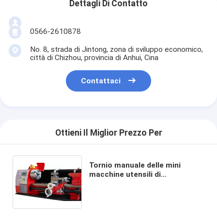
Dettagli Di Contatto
0566-2610878
No. 8, strada di Jintong, zona di sviluppo economico,
città di Chizhou, provincia di Anhui, Cina
Contattaci
Ottieni Il Miglior Prezzo Per
Tornio manuale delle mini
macchine utensili di
assicurazione di qualità
wm210v-s per il mini tornio
meccanico di giro del metallo