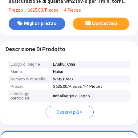
assicurazione di qualità wm210v-s per il mini tornio
meccanico di giro del metallo
Prezzo：$625.00/Pieces 1-4 Pieces
Miglior prezzo
Contattaci
Descrizione Di Prodotto
Luogo di origine
L'Anhui, Cina
Marca
Huisn
Numero di modello
WM210V-S
Prezzo
$625.00/Pieces 1-4 Pieces
Imballaggi
imballaggio di legno
particolari
Osservi più