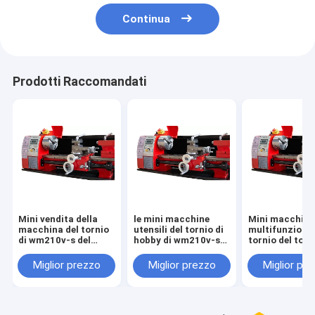
Continua
Prodotti Raccomandati
Mini vendita della
le mini macchine
Mini macchin
macchina del tornio
utensili del tornio di
multifunzional
di wm210v-s del
hobby di wm210v-s
tornio del torn
tornio di materiale
750W lavorano il
wm210v-s per 
didattico di
tornio al tornio
macchina del 
Miglior prezzo
Miglior prezzo
Miglior pr
precisione del tornio
manuale mini
di uso domesti
miniatura
uso domestico
metallurgico di
falegnameria in
Dubai