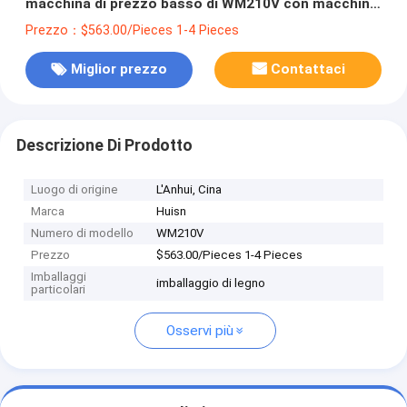
macchina di prezzo basso di WM210V con macchina
del tornio del metallo del certificato del CE la mini
Prezzo：$563.00/Pieces 1-4 Pieces
Miglior prezzo
Contattaci
Descrizione Di Prodotto
Luogo di origine
L'Anhui, Cina
Marca
Huisn
Numero di modello
WM210V
Prezzo
$563.00/Pieces 1-4 Pieces
Imballaggi
imballaggio di legno
particolari
Osservi più