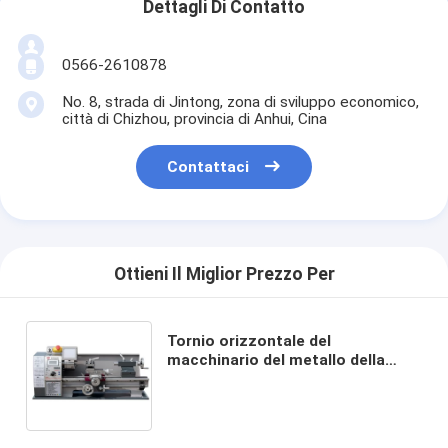
Dettagli Di Contatto
0566-2610878
No. 8, strada di Jintong, zona di sviluppo economico,
città di Chizhou, provincia di Anhui, Cina
Contattaci
Ottieni Il Miglior Prezzo Per
Tornio orizzontale del
macchinario del metallo della
macchina di prezzo basso di
WM210V con macchina del tornio
del metallo del certificato del CE
la mini