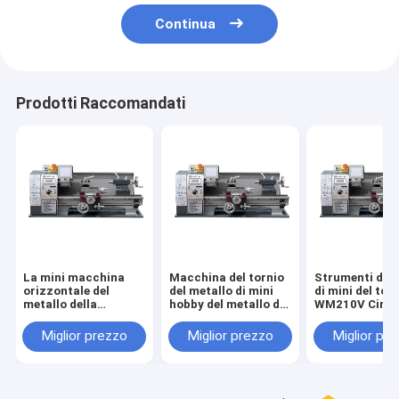
Continua
Prodotti Raccomandati
La mini macchina
Macchina del tornio
Strumenti del 
orizzontale del
del metallo di mini
di mini del torn
metallo della
hobby del metallo di
WM210V Cina 
macchina del tornio
WM210V mini
della macchina
del tornio WM210V
servomotore di
Miglior prezzo
Miglior prezzo
Miglior pr
del banco della
precisione pic
grande capacità
del metallo del
lavora le macchine al
buona qualità 
tornio del metallo
prezzi
mini