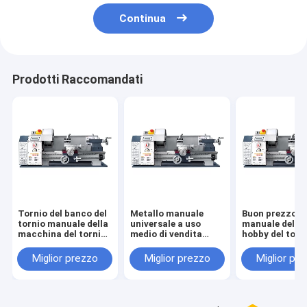
Continua
Prodotti Raccomandati
Tornio del banco del
Metallo manuale
Buon prezzo
tornio manuale della
universale a uso
manuale del to
macchina del tornio
medio di vendita
hobby del torni
di qualità di
caldo Mini Lathe
metallo di serv
WM210V-G mini
WM210V-G
WM210V-G
Miglior prezzo
Miglior prezzo
Miglior pr
economico per
vendita