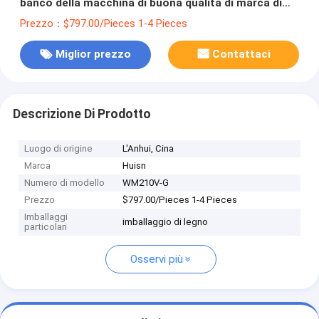
banco della macchina di buona qualità di marca di
WM210 V-G Huisn piccola mini
Prezzo：$797.00/Pieces 1-4 Pieces
Miglior prezzo
Contattaci
Descrizione Di Prodotto
Luogo di origine
L'Anhui, Cina
Marca
Huisn
Numero di modello
WM210V-G
Prezzo
$797.00/Pieces 1-4 Pieces
Imballaggi
imballaggio di legno
particolari
Osservi più