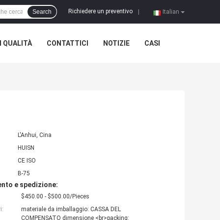
Richiedere un preventivo
Search
|
Italian
 QUALITÀ
CONTATTICI
NOTIZIE
CASI
L'Anhui, Cina
HUISN
CE ISO
B-75
nto e spedizione:
$450.00 - $500.00/Pieces
i:
materiale da imballaggio: CASSA DEL
COMPENSATO dimensione <br>packing: