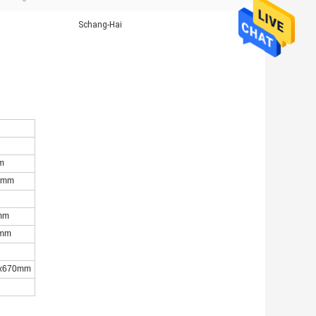
Schang-Hai
m
0mm
mm
0mm
g
0x670mm