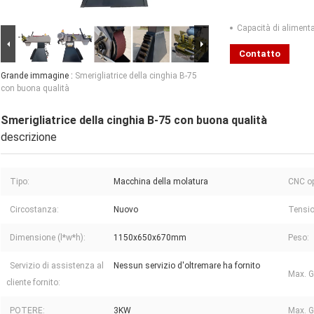
Capacità di aliment
Contatto
Grande immagine :
Smerigliatrice della cinghia B-75
con buona qualità
Smerigliatrice della cinghia B-75 con buona qualità
descrizione
Tipo:
Macchina della molatura
CNC op
Circostanza:
Nuovo
Tensio
Dimensione (l*w*h):
1150x650x670mm
Peso:
Servizio di assistenza al
Nessun servizio d'oltremare ha fornito
Max. G
cliente fornito:
POTERE:
3KW
Max. G