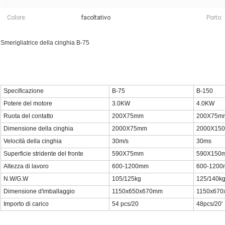
Colore:
facoltativo
Porto:
Smerigliatrice della cinghia B-75
Specificazione
B-75
B-150
Potere del motore
3.0KW
4.0KW
Ruota del contatto
200X75mm
200X75m
Dimensione della cinghia
2000X75mm
2000X15
Velocità della cinghia
30m/s
30ms
Superficie stridente del fronte
590X75mm
590X150
Altezza di lavoro
600-1200mm
600-120
N.W/G.W
105/125kg
125/140k
Dimensione d'imballaggio
1150x650x670mm
1150x67
Importo di carico
54 pcs/20
48pcs/20'