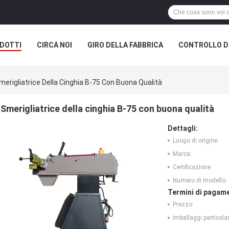
DOTTI
CIRCA NOI
GIRO DELLA FABBRICA
CONTROLLO DI
merigliatrice Della Cinghia B-75 Con Buona Qualità
Smerigliatrice della cinghia B-75 con buona qualità
Dettagli:
Luogo di origine:
Marca:
Certificazione:
Numero di modello:
Termini di pagame
Prezzo:
Imballaggi particolar