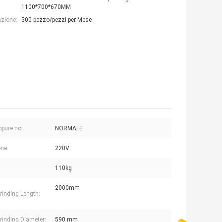
1100*700*670MM
azione:
500 pezzo/pezzi per Mese
pure no:
NORMALE
ne:
220V
110kg
2000mm
rinding Length:
rinding Diameter:
590 mm