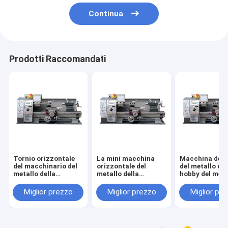
Continua
Prodotti Raccomandati
Tornio orizzontale
La mini macchina
Macchina del 
del macchinario del
orizzontale del
del metallo di 
metallo della
metallo della
hobby del meta
macchina di prezzo
macchina del tornio
WM210V mini
basso di WM210V
del tornio WM210V
Miglior prezzo
Miglior prezzo
Miglior pr
con macchina del
del banco della
tornio del metallo del
grande capacità
certificato del CE la
lavora le macchine al
mini
tornio del metallo
mini