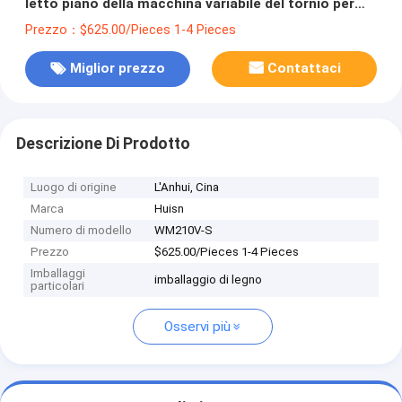
letto piano della macchina variabile del tornio per
metallo
Prezzo：$625.00/Pieces 1-4 Pieces
Miglior prezzo
Contattaci
Descrizione Di Prodotto
Luogo di origine
L'Anhui, Cina
Marca
Huisn
Numero di modello
WM210V-S
Prezzo
$625.00/Pieces 1-4 Pieces
Imballaggi
imballaggio di legno
particolari
Osservi più