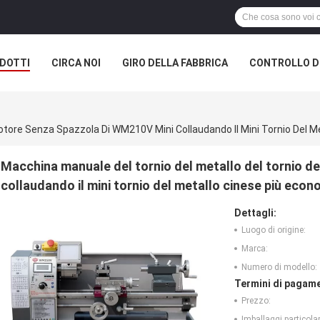
DOTTI
CIRCA NOI
GIRO DELLA FABBRICA
CONTROLLO DI
otore Senza Spazzola Di WM210V Mini Collaudando Il Mini Tornio Del M
Macchina manuale del tornio del metallo del tornio 
collaudando il mini tornio del metallo cinese più eco
Dettagli:
Luogo di origine:
Marca:
Numero di modello:
Termini di pagame
Prezzo:
Imballaggi particolar