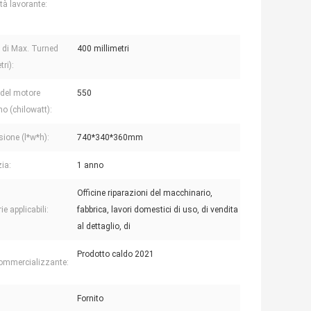
tà lavorante:
 di Max. Turned
400 millimetri
tri):
 del motore
550
o (chilowatt):
ione (l*w*h):
740*340*360mm
ia:
1 anno
Officine riparazioni del macchinario,
ie applicabili:
fabbrica, lavori domestici di uso, di vendita
al dettaglio, di
Prodotto caldo 2021
ommercializzante:
Fornito