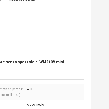
tore senza spazzola di WM210V mini
ength del pezzo in
400
one (millimetri):
A uso medio