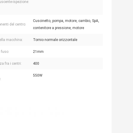
uscente-ispezione:
Cuscinetto, pompa, motore, cambio, SpA,
enti del centro:
contenitore a pressione, motore
ella macchina:
Tornio normale orizzontale
 fuso:
21mm
a fra i centri:
400
550W
: