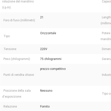
rotazione del mandrino
Capaci
(r.p.m):
21
Length
Foro di fuso (millimetri):
(millime
Orizzontale
Potere
Tipo:
mandrin
Tensione:
220V
Dimens
Peso (chilogrammi):
75 chilogrammi
Garanz
prezzo competitivo
Punti di vendita chiave:
Industr
Posizione della sala
Nessuno
Tipo c
d'esposizione:
Relazione
Fornito