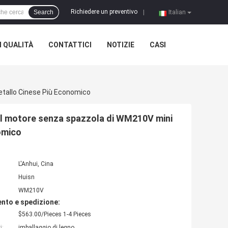
Richiedere un preventivo
Search
|
Italian
 QUALITÀ
CONTATTICI
NOTIZIE
CASI
etallo Cinese Più Economico
del motore senza spazzola di WM210V mini
nomico
L'Anhui, Cina
Huisn
WM210V
nto e spedizione:
$563.00/Pieces 1-4 Pieces
i:
imballaggio di legno