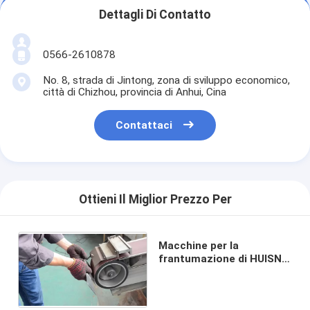
Dettagli Di Contatto
0566-2610878
No. 8, strada di Jintong, zona di sviluppo economico,
città di Chizhou, provincia di Anhui, Cina
Contattaci
Ottieni Il Miglior Prezzo Per
Macchine per la
frantumazione di HUISN
BG-150 Mini Belt Sander
Grinder Other