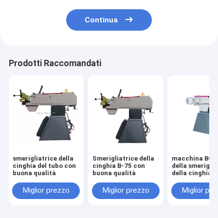
Continua
Prodotti Raccomandati
smerigliatrice della
Smerigliatrice della
macchina BG-
cinghia del tubo con
cinghia B-75 con
della smeriglia
buona qualità
buona qualità
della cinghia d
grande fronte 
75mm
Miglior prezzo
Miglior prezzo
Miglior pr