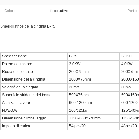
Colore:
facoltativo
Porto:
Smerigliatrice della cinghia B-75
Specificazione
B-75
B-150
Potere del motore
3.0KW
4.0KW
Ruota del contatto
200X75mm
200X75m
Dimensione della cinghia
2000X75mm
2000X15
Velocità della cinghia
30m/s
30ms
Superficie stridente del fronte
590X75mm
590X150
Altezza di lavoro
600-1200mm
600-120
N.W/G.W
105/125kg
125/140k
Dimensione d'imballaggio
1150x650x670mm
1150x67
Importo di carico
54 pcs/20
48pcs/20'