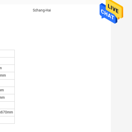
Schang-Hai
m
0mm
mm
0mm
g
0x670mm