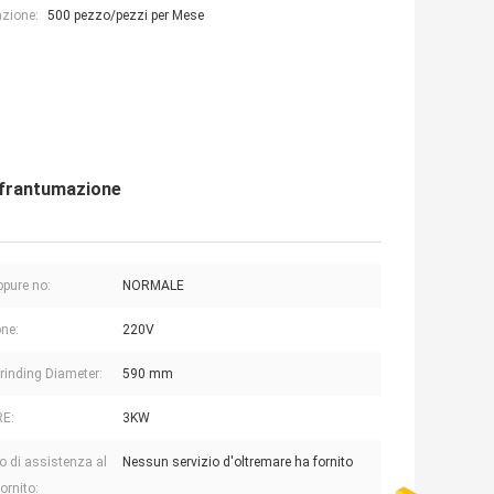
azione:
500 pezzo/pezzi per Mese
r frantumazione
pure no:
NORMALE
ne:
220V
rinding Diameter:
590 mm
E:
3KW
io di assistenza al
Nessun servizio d'oltremare ha fornito
fornito: