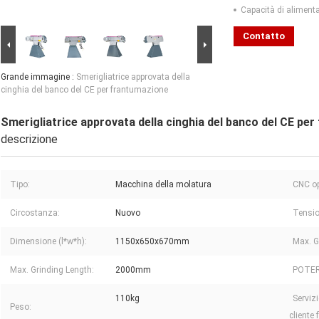
Capacità di aliment
Contatto
Grande immagine :
Smerigliatrice approvata della
cinghia del banco del CE per frantumazione
Smerigliatrice approvata della cinghia del banco del CE pe
descrizione
Tipo:
Macchina della molatura
CNC op
Circostanza:
Nuovo
Tensio
Dimensione (l*w*h):
1150x650x670mm
Max. G
Max. Grinding Length:
2000mm
POTER
110kg
Serviz
Peso:
cliente 