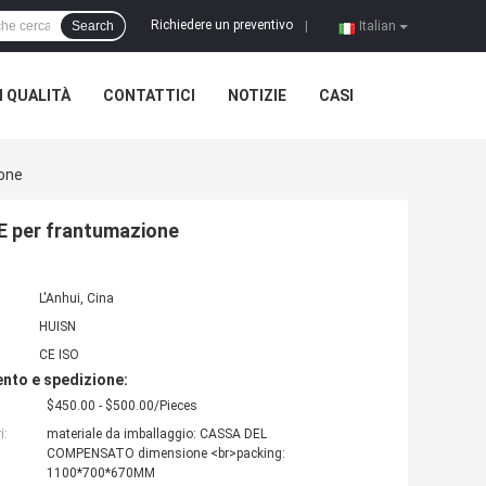
Richiedere un preventivo
Search
|
Italian
 QUALITÀ
CONTATTICI
NOTIZIE
CASI
ione
CE per frantumazione
L'Anhui, Cina
HUISN
CE ISO
nto e spedizione:
$450.00 - $500.00/Pieces
i:
materiale da imballaggio: CASSA DEL
COMPENSATO dimensione <br>packing:
1100*700*670MM