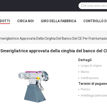
DOTTI
CIRCA NOI
GIRO DELLA FABBRICA
CONTROLLO DI
merigliatrice Approvata Della Cinghia Del Banco Del CE Per Frantumaz
Smerigliatrice approvata della cinghia del banco del 
Dettagli:
Luogo di origine:
Marca:
Certificazione:
Termini di pagame
Prezzo:
Imballaggi particolar